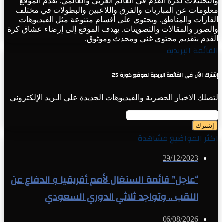
والتحليلات لكرة القدم في العالم العربي والعالمي. يقدم الموقع
معلومات عن المباريات والفرق واللاعبين والبطولات في مختلف
القارات والمناطق. ويحتوي على أقسام متنوعة مثل الفيديوهات
والصور والمقالات والتصويتات. يهدف الموقع إلى إرضاء عشاق كرة
القدم بتقديم محتوى غني ومحدث وموثوق.
القائمة البريدية
إشترك الأن في القائمة البريدية لموقع كورة 25
لتصلك الاخبار الحصرية والفيديوهات الجديدة علي البريد الإلكتروني
أدخل
بريدك
الإلكتروني
اكثر المواضيع مشاهدة
29/12/2023
“عاجل” قائمة السنغال لأمم أفريقيا و الدفاع عن
اللقب .. وتواجد ثلاثي الدوري السعودي
06/08/2026