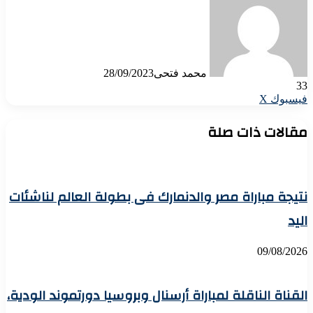
محمد فتحى
28/09/2023
33
لاين
ڤايبر
تيلقرام
لينكدإن
واتساب
مشاركة
فيسبوك
X
عبر
البريد
مقالات ذات صلة
نتيجة مباراة مصر والدنمارك فى بطولة العالم لناشئات
اليد
09/08/2026
القناة الناقلة لمباراة أرسنال وبروسيا دورتموند الودية،