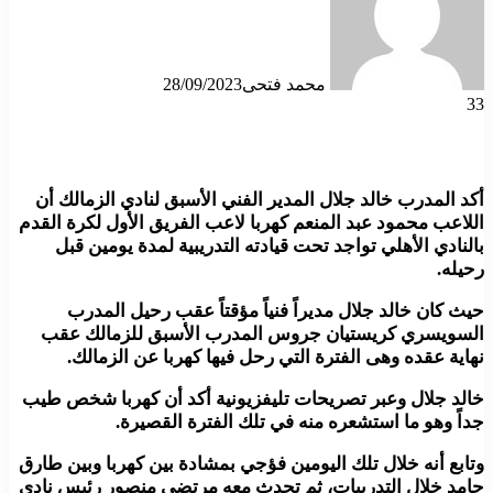
محمد فتحى
28/09/2023
33
أكد المدرب خالد جلال المدير الفني الأسبق لنادي الزمالك أن
اللاعب محمود عبد المنعم كهربا لاعب الفريق الأول لكرة القدم
بالنادي الأهلي تواجد تحت قيادته التدريبية لمدة يومين قبل
رحيله.
حيث كان خالد جلال مديراً فنياً مؤقتاً عقب رحيل المدرب
السويسري كريستيان جروس المدرب الأسبق للزمالك عقب
نهاية عقده وهى الفترة التي رحل فيها كهربا عن الزمالك.
خالد جلال وعبر تصريحات تليفزيونية أكد أن كهربا شخص طيب
جداً وهو ما استشعره منه في تلك الفترة القصيرة.
وتابع أنه خلال تلك اليومين فؤجي بمشادة بين كهربا وبين طارق
حامد خلال التدريبات، ثم تحدث معه مرتضى منصور رئيس نادي