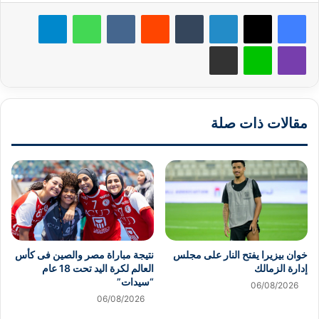
لينكدإن
‏Tumblr
‏Reddit
‏VKontakte
واتساب
تيلقرام
ڤايبر
لاين
مشاركة عبر البريد
مقالات ذات صلة
خوان بيزيرا يفتح النار على مجلس
نتيجة مباراة مصر والصين فى كأس
إدارة الزمالك
العالم لكرة اليد تحت 18 عام
“سيدات”
06/08/2026
06/08/2026