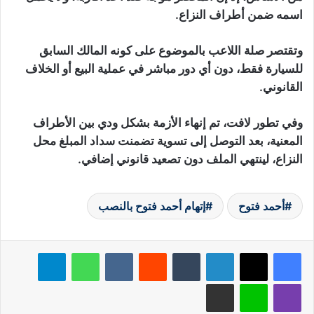
اسمه ضمن أطراف النزاع.
وتقتصر صلة اللاعب بالموضوع على كونه المالك السابق
للسيارة فقط، دون أي دور مباشر في عملية البيع أو الخلاف
القانوني.
وفي تطور لافت، تم إنهاء الأزمة بشكل ودي بين الأطراف
المعنية، بعد التوصل إلى تسوية تضمنت سداد المبلغ محل
النزاع، لينتهي الملف دون تصعيد قانوني إضافي.
أحمد فتوح
إتهام أحمد فتوح بالنصب
لينكدإن
‏Tumblr
‏Reddit
‏VKontakte
واتساب
تيلقرام
ڤايبر
لاين
مشاركة عبر البريد