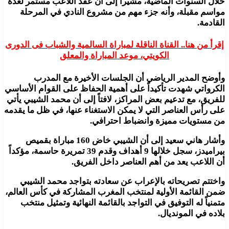
خلال السنوات الماضية، مشيراً إلى أن عقد اللاعب مستمر لعدة
مواسم مقبلة، وأنه جزء مهم من مشروع النادي في المرحلة
القادمة.
إقرأ من هنا.. القناة الناقلة لمباراة السالمية والشباب فى الدورى
الكويتي، موعد المباراة والمعلق
وأوضح المدير الرياضي أن الجلسات الأخيرة مع المدرب
الكرواتي شهدت تأكيداً على أهمية الحفاظ على القوام الأساسي
للفريق، مع تدعيم بعض المراكز، لافتاً إلى أن محمد الشيبي يأتي
على رأس العناصر التي لا يمكن الاستغناء عنها، في ظل ما يقدمه
من مستويات مميزة وانضباط احترافي.
وأشار هاني سعيد إلى أن الشيبي خاض 160 مباراة بقميص
بيراميدز، سجل خلالها 9 أهداف وقدم 39 تمريرة حاسمة، مؤكداً
أن اللاعب يعد من أهم العناصر داخل الفريق.
واختتم تصريحاته بالإعراب عن سعادته بتواجد محمد الشيبي
ضمن القائمة الأولية لمنتخب المغرب المشاركة في كأس العالم،
متمنياً له التوفيق في التواجد بالقائمة النهائية وتمثيل منتخب
بلاده في المونديال.