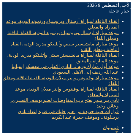
الأحد, أغسطس 9 2026
أخبار عاجلة
القناة الناقلة لمباراة أرسنال وبروسيا دورتموند الودية، موعد
المباراة والمعلق
موعد مباراة آرسنال وبروسيا دورتموند الودية، القناة الناقلة
ومعلق اللقاء
موعد مباراة مانشيستر سيتي وأتليتكو مدريد الودية، القناة
الناقلة ومعلق اللقاء
القناة الناقلة لمباراة مانشيستر سيتي وأتليتكو مدريد الودية،
موعد المباراة والمعلق
موعد أول مباراة وديه لـ النادى الاهلى فى معسكر إسبانيا
عبد الله رديف إلى الاهلى السعودي
موعد مباراة يوفنتوس وإنتر ميلان الودية، القناة الناقلة ومعلق
اللقاء
القناة الناقلة لمباراة يوفنتوس وإنتر ميلان الودية، موعد
المباراة والمعلق
نادي بيراميدز يفتح باب المفاوضات لضم يوسف النصيري،
وعائق وحيد
قرارات فنية جديدة من هانز فليك في فترة إعداد نادي
برشلونة.. وموقف حمزة عبد الكريم
فيسبوك
X