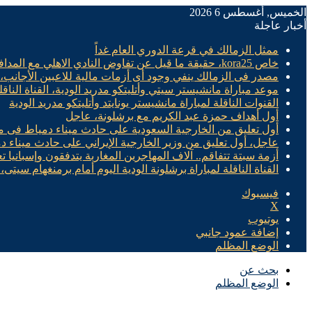
الخميس, أغسطس 6 2026
أخبار عاجلة
ممثل الزمالك في قرعة الدوري العام غداً
خاص kora25، حقيقة ما قيل عن تفاوض النادي الاهلي مع المدافع الدولي الليبي علي يوسف
مصدر فى الزمالك ينفي وجود أى أزمات مالية للاعبين الأجانب،
موعد مباراة مانشيستر سيتي وأتليتكو مدريد الودية، القناة الناقل
القنوات الناقلة لمباراة مانشيستر يونايتد وأتليتكو مدريد الودية
أول أهداف حمزة عبد الكريم مع برشلونة، عاجل
أول تعليق من الخارجية السعودية على حادث ميناء دمياط فى 
عاجل، أول تعليق من وزير الخارجية الإيراني على حادث ميناء
أزمة سبتة تتفاقم.. آلاف المهاجرين المغاربة يتدفقون وإسبانيا 
القناة الناقلة لمباراة برشلونة الودية اليوم أمام برمنغهام سيتى،
فيسبوك
X
يوتيوب
إضافة عمود جانبي
الوضع المظلم
بحث عن
الوضع المظلم