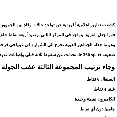
كشفت تقارير اعلامية أفريقية عن تواجد حالات وفاة بين الجمهور 
فوزا جعل الفريق يتواجد في المركز الثاني برصيد أربعة نقاط خلف ا
وهو ما جعله الجماهير الغينية تخرج الى الشوارع في غينيا في فرحة
صحيفة le 360 sport، تحدثت عن سقوط ثلاثة قتلى وإصابات عديدة نتيجة اصطدام سيارتين كانتا تسير بشكل سريع مما أدى إلى مقتل ثلاثة أشخاص، خلال الاحتفال وفقا لما جاء عبر الشرطة الغينية.
وجاء ترتيب المجموعة الثالثة عقب الجولة ال
السنغال 6 نقاط
غينيا 4 نقاط
الكاميرون نقطة وحيدة
جامبيا دون أي نقاط