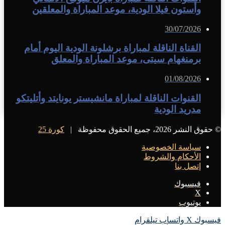
وأستون فيلا الودية، موعد المباراة والمعلقين
30/07/2026
القناة الناقلة لمباراة برشلونة الودية اليوم أمام
برمنغهام سيتى، موعد المباراة والمعلق
01/08/2026
القنوات الناقلة لمباراة مانشيستر يونايتد وأتليتكو
مدريد الودية
© حقوق النشر 2026، جميع الحقوق محفوظة |
كورة 25
سياسة الخصوصية
الأحكام والشروط
إتصل بنا
فيسبوك
X
يوتيوب
فيسبوك
X
واتساب
تيلقرام