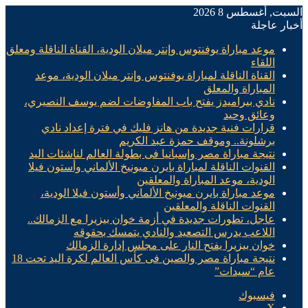
السبت, أغسطس 8 2026
أخبار عاجلة
موعد مباراة يوفنتوس وإنتر ميلان الودية، القناة الناقلة ومعلق
اللقاء
القناة الناقلة لمباراة يوفنتوس وإنتر ميلان الودية، موعد
المباراة والمعلق
نادي بيراميدز يفتح باب المفاوضات لضم يوسف النصيري،
وعائق وحيد
قرارات فنية جديدة من هانز فليك في فترة إعداد نادي
برشلونة.. وموقف حمزة عبد الكريم
نتيجة مباراة مصر وإسبانيا فى بطولة العالم لناشئات اليد
القنوات الناقلة لمباراة بايرن ميونيخ الألماني وأستون فيلا
الودية، موعد المباراة والمعلقين
موعد مباراة بايرن ميونيخ الألماني وأستون فيلا الودية،
القنوات الناقلة والمعلقين
عاجل، تطورات جديدة في أزمة خوان بيزيرا مع الزمالك..
اللاعب يدرس التصعيد والنادي يتمسك بحقوقه
خوان بيزيرا يفتح النار على مجلس إدارة الزمالك
نتيجة مباراة مصر والصين فى كأس العالم لكرة اليد تحت 18
عام “سيدات”
فيسبوك
X