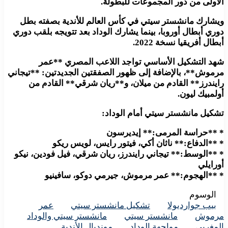
الأولى من دور المجموعات للبطولة.
ويشارك مانشستر سيتي في كأس العالم للأندية بصفته بطل
دوري أبطال أوروبا، بينما يشارك الوداد بعد تتويجه بلقب دوري
أبطال أفريقيا نسخة 2022.
شهد التشكيل الأساسي تواجد اللاعب المصري **عمر
مرموش**، بالإضافة إلى ظهور الصفقتين الجديدتين: **تيجاني
رايندرز** القادم من ميلان، و**ريان شرقي** القادم من
أولمبيك ليون.
تشكيل مانشستر سيتي أمام الوداد:
* **حراسة المرمى:** إيديرسون
* **الدفاع:** ناثان أكي، فيتور رايس، لويس ريكو
* **الوسط:** تيجاني رايندرز، ريان شرقي، فيل فودين، نيكو
أورايلي
* **الهجوم:** عمر مرموش، جيرمي دوكو، سافينيو
الوسوم
بيب جوارديولا
تشكيل مانشستر سيتي
عمر
مرموش
مانشستر سيتي
مانشستر سيتي والوداد
المغربي
مواجهة الوداد
مونديال الأندية