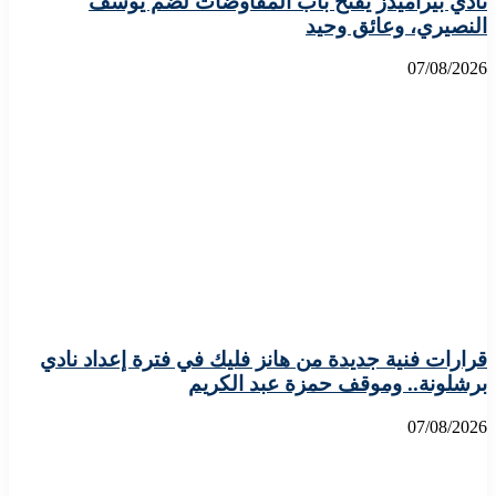
نادي بيراميدز يفتح باب المفاوضات لضم يوسف
النصيري، وعائق وحيد
07/08/2026
قرارات فنية جديدة من هانز فليك في فترة إعداد نادي
برشلونة.. وموقف حمزة عبد الكريم
07/08/2026