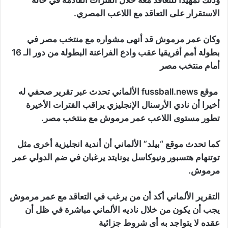
وذلك تمهيدا للتعاقد معه خلال الفترات القادمة في حالة
الاستقرار على التعاقد مع اللاعب المصري.
وكان عمر مرموش قد أنهى مشواره مع منتخب مصر في
بطولة أمم أفريقيا عقب وادع الفراعنة البطولة من دور الـ 16
أمام منتخب مصر
موقع fussball.news الألماني تحدث عبر تقرير صحفي له
أخيرا أن نادي الأرسنال الإنجليزي يراقب الفترات الأخيرة
تطور مستوى اللاعب عمر مرموش مع منتخب مصر.
كما تحدث موقع “بيلد” الألماني أن أندية انجليزية أخرى مثل
توتنهام هتسبور ونيوكاسل يونايتد يرغبان في ضم الدولي عمر
مرموش.
التقرير الألماني أكد أن من يرغب في التعاقد مع عمر مرموش
يجب أن يكون من خلال ناديه الألماني مباشرة في ظل أن
عقده لا يتواجد به أى شروط جزائية