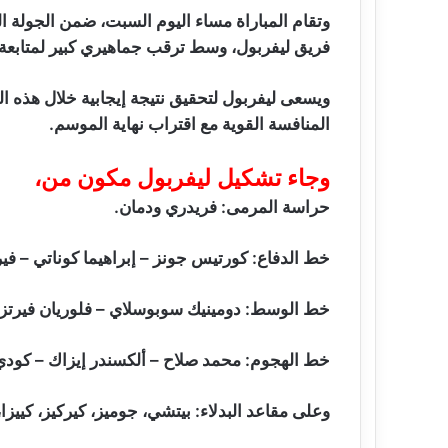
وتقام المباراة مساء اليوم السبت، ضمن الجولة ال
فريق ليفربول، وسط ترقب جماهيري كبير لمتابعة أد
ويسعى ليفربول لتحقيق نتيجة إيجابية خلال هذه
المنافسة القوية مع اقتراب نهاية الموسم.
وجاء تشكيل ليفربول مكون من،
حراسة المرمى: فريدري ودمان.
خط الدفاع: كورتيس جونز – إبراهيما كوناتي – في
خط الوسط: دومينيك سوبوسلاي – فلوريان فيرتز 
خط الهجوم: محمد صلاح – ألكسندر إيزاك – كودي
وعلى مقاعد البدلاء: بيتشي، جوميز، كيركيز، كييزا،