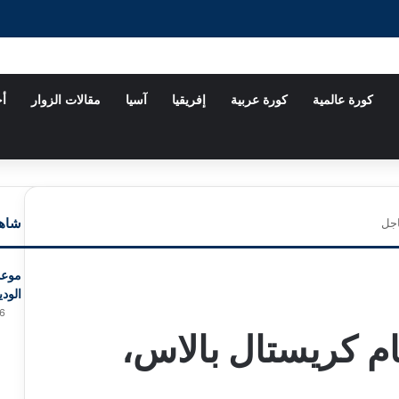
كورة عالمية
كورة عربية
إفريقيا
آسيا
مقالات الزوار
أخ
شاهد
اجل
موعد
الودي
6
م كريستال بالاس،