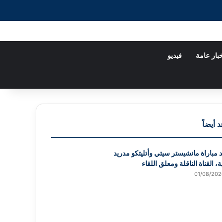
X
فيسبوك
يوتيوب
إضافة عمود جانبي
الوضع المظلم
بار عامة
فيديو
 أيضاً
 مباراة مانشيستر سيتي وأتليتكو مدريد
ة، القناة الناقلة ومعلق اللقاء
01/08/202