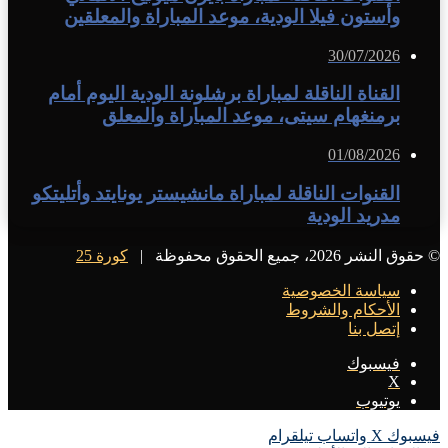
وأستون فيلا الودية، موعد المباراة والمعلقين
30/07/2026
القناة الناقلة لمباراة برشلونة الودية اليوم أمام
برمنغهام سيتى، موعد المباراة والمعلق
01/08/2026
القنوات الناقلة لمباراة مانشيستر يونايتد وأتليتكو
مدريد الودية
© حقوق النشر 2026، جميع الحقوق محفوظة |
كورة 25
سياسة الخصوصية
الأحكام والشروط
إتصل بنا
فيسبوك
X
يوتيوب
فيسبوك
X
واتساب
تيلقرام