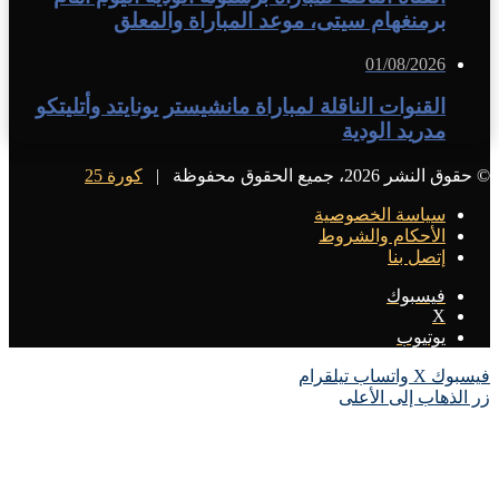
برمنغهام سيتى، موعد المباراة والمعلق
01/08/2026
القنوات الناقلة لمباراة مانشيستر يونايتد وأتليتكو
مدريد الودية
© حقوق النشر 2026، جميع الحقوق محفوظة |
كورة 25
سياسة الخصوصية
الأحكام والشروط
إتصل بنا
فيسبوك
X
يوتيوب
فيسبوك
X
واتساب
تيلقرام
زر الذهاب إلى الأعلى