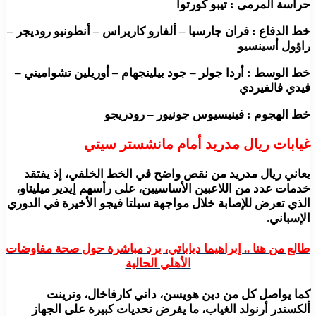
حراسة المرمى : تيبو كورتوا
خط الدفاع : فران جارسيا – ألفارو كاريراس – أنطونيو روديجر –
راؤول أسينسيو
خط الوسط : أردا جولر – جود بيلينجهام – أوريلين تشواميني –
فيدي فالفيردي
خط الهجوم : فينيسيوس جونيور – رودريجو
غيابات ريال مدريد أمام مانشستر سيتي
يعاني ريال مدريد من نقص واضح في الخط الخلفي، إذ يفتقد
خدمات عدد من اللاعبين الأساسيين، على رأسهم إيدير ميليتاو،
الذي تعرض للإصابة خلال مواجهة سيلتا فيجو الأخيرة في الدوري
الإسباني.
طالع من هنا .. إبراهيما دياباتي، يرد مباشرة حول صحة مفاوضات
الأهلي الحالية
كما يواصل كل من دين هويسن، داني كارفاخال، وترينت
ألكسندر أرنولد الغياب، ما يفرض تحديات كبيرة على الجهاز