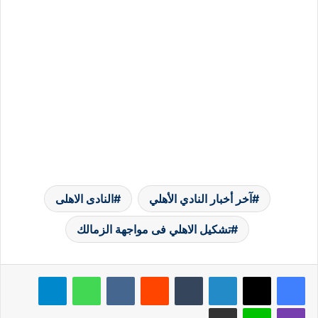
آخر أخبار النادي الأهلي
النادى الاهلى
تشكيل الاهلي فى مواجهة الزمالك
لينكدإن
‏Tumblr
‏Reddit
‏VKontakte
واتساب
تيلقرام
ڤايبر
لاين
مشاركة عبر البريد