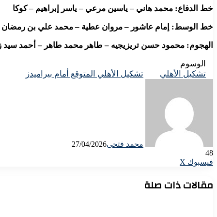
خط الدفاع: محمد هاني – ياسين مرعي – ياسر إبراهيم – كوكا
خط الوسط: إمام عاشور – مروان عطية – محمد علي بن رمضان
الهجوم: محمود حسن تريزيجيه – طاهر محمد طاهر – أحمد سيد ز
الوسوم
تشكيل الأهلي
تشكيل الأهلي المتوقع أمام بيراميدز
محمد فتحى
27/04/2026
48
لاين
ڤايبر
تيلقرام
لينكدإن
واتساب
مشاركة
فيسبوك
X
عبر
البريد
مقالات ذات صلة