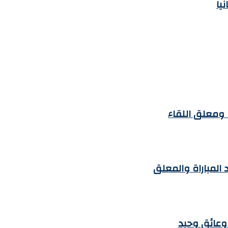
يا
ة ومعلق اللقاء
د المباراة والمعلق
 وعائق وحيد