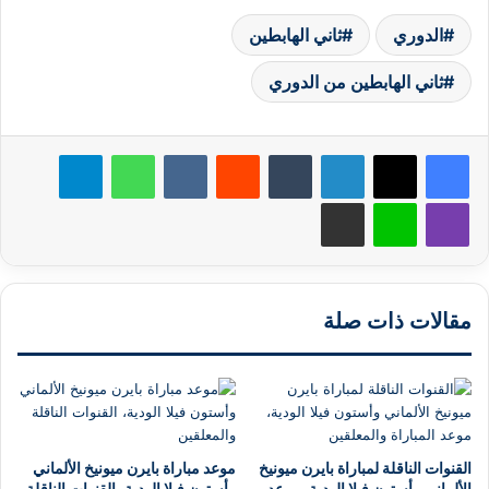
الدوري
ثاني الهابطين
ثاني الهابطين من الدوري
لينكدإن
‏Tumblr
‏Reddit
‏VKontakte
واتساب
تيلقرام
ڤايبر
لاين
مشاركة عبر البريد
مقالات ذات صلة
القنوات الناقلة لمباراة بايرن ميونيخ
موعد مباراة بايرن ميونيخ الألماني
الألماني وأستون فيلا الودية، موعد
وأستون فيلا الودية، القنوات الناقلة