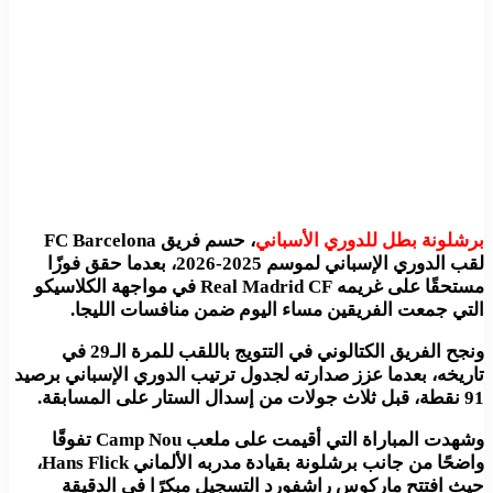
برشلونة بطل للدوري الأسباني
، حسم فريق FC Barcelona
لقب الدوري الإسباني لموسم 2025-2026، بعدما حقق فوزًا
مستحقًا على غريمه Real Madrid CF في مواجهة الكلاسيكو
التي جمعت الفريقين مساء اليوم ضمن منافسات الليجا.
ونجح الفريق الكتالوني في التتويج باللقب للمرة الـ29 في
تاريخه، بعدما عزز صدارته لجدول ترتيب الدوري الإسباني برصيد
91 نقطة، قبل ثلاث جولات من إسدال الستار على المسابقة.
وشهدت المباراة التي أقيمت على ملعب Camp Nou تفوقًا
واضحًا من جانب برشلونة بقيادة مدربه الألماني Hans Flick،
حيث افتتح ماركوس راشفورد التسجيل مبكرًا في الدقيقة