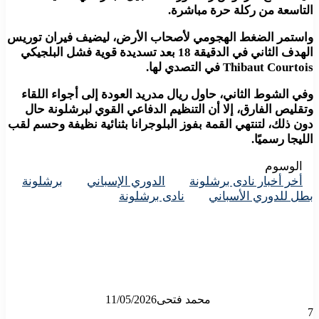
التاسعة من ركلة حرة مباشرة.
واستمر الضغط الهجومي لأصحاب الأرض، ليضيف فيران توريس
الهدف الثاني في الدقيقة 18 بعد تسديدة قوية فشل البلجيكي
Thibaut Courtois في التصدي لها.
وفي الشوط الثاني، حاول ريال مدريد العودة إلى أجواء اللقاء
وتقليص الفارق، إلا أن التنظيم الدفاعي القوي لبرشلونة حال
دون ذلك، لتنتهي القمة بفوز البلوجرانا بثنائية نظيفة وحسم لقب
الليجا رسميًا.
الوسوم
أخر أخبار نادى برشلونة
الدوري الإسباني
برشلونة
بطل للدوري الأسباني
نادى برشلونة
محمد فتحى
11/05/2026
7