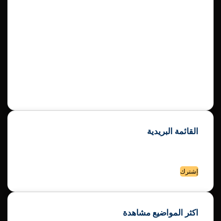
موقع كورة 25 هو موقع رياضي اخباري يغطي أحدث الأخبار والنتائج
والتحليلات لكرة القدم في العالم العربي والعالمي. يقدم الموقع
معلومات عن المباريات والفرق واللاعبين والبطولات في مختلف
القارات والمناطق. ويحتوي على أقسام متنوعة مثل الفيديوهات
والصور والمقالات والتصويتات. يهدف الموقع إلى إرضاء عشاق كرة
القدم بتقديم محتوى غني ومحدث وموثوق.
القائمة البريدية
إشترك الأن في القائمة البريدية لموقع كورة 25
لتصلك الاخبار الحصرية والفيديوهات الجديدة علي البريد الإلكتروني
أدخل
بريدك
الإلكتروني
اكثر المواضيع مشاهدة