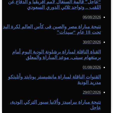
“عاجل” قائمة السنغال لأمم أفريقيا و الدفاع عن
اللقب .. وتواجد ثلاثي الدوري السعودي
06/08/2026
نتيجة مباراة مصر والصين فى كأس العالم لكرة اليد
تحت 18 عام “سيدات”
30/07/2026
القناة الناقلة لمباراة برشلونة الودية اليوم أمام
برمنغهام سيتى، موعد المباراة والمعلق
01/08/2026
القنوات الناقلة لمباراة مانشيستر يونايتد وأتليتكو
مدريد الودية
29/07/2026
نتيجة مباراة بيراميدز وألانيا سبور التركي الودية،
عاجل