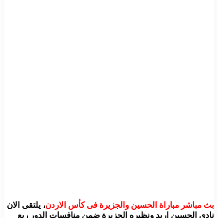
بث مباشر مباراة الحسين والجزيرة فى كأس الاردن
، يلتقى الان
نادي الحسين إربد ونظيره الجزيرة ضمن منافسات الدور ربع