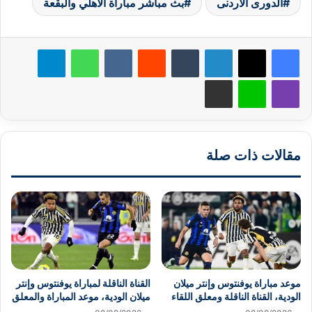
الدورى الاردنى
بث مباشر مباراة الاهلي والبقعة
لينكدإن
‏Tumblr
‏Reddit
‏VKontakte
واتساب
تيلقرام
ڤايبر
لاين
مشاركة عبر البريد
مقالات ذات صلة
موعد مباراة يوفنتوس وإنتر ميلان
القناة الناقلة لمباراة يوفنتوس وإنتر
الودية، القناة الناقلة ومعلق اللقاء
ميلان الودية، موعد المباراة والمعلق