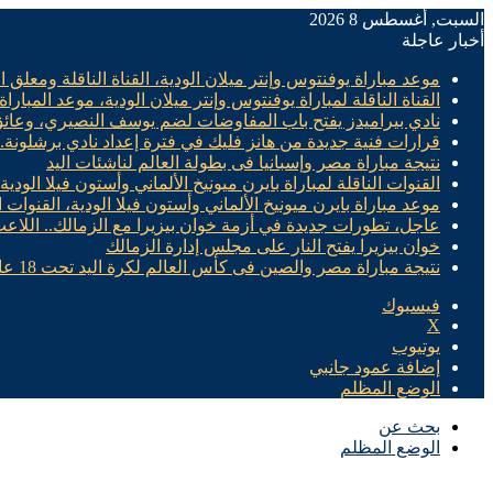
السبت, أغسطس 8 2026
أخبار عاجلة
موعد مباراة يوفنتوس وإنتر ميلان الودية، القناة الناقلة ومعلق ال
القناة الناقلة لمباراة يوفنتوس وإنتر ميلان الودية، موعد المباراة
نادي بيراميدز يفتح باب المفاوضات لضم يوسف النصيري، وعائ
قرارات فنية جديدة من هانز فليك في فترة إعداد نادي برشلونة
نتيجة مباراة مصر وإسبانيا فى بطولة العالم لناشئات اليد
القنوات الناقلة لمباراة بايرن ميونيخ الألماني وأستون فيلا الودية
موعد مباراة بايرن ميونيخ الألماني وأستون فيلا الودية، القنوات ا
عاجل، تطورات جديدة في أزمة خوان بيزيرا مع الزمالك.. اللاع
خوان بيزيرا يفتح النار على مجلس إدارة الزمالك
نتيجة مباراة مصر والصين فى كأس العالم لكرة اليد تحت 18 عام “سيدات”
فيسبوك
X
يوتيوب
إضافة عمود جانبي
الوضع المظلم
بحث عن
الوضع المظلم