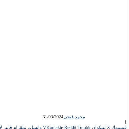
محمد فتحى
31/03/2024
1
فيسبوك
X
لينكدإن
واتساب
تيلقرام
ڤايبر
لا