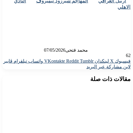
أربيل العراقي
المهاجم شيرزود تيميروف
النادي
الاهلي
محمد فتحى
07/05/2026
62
فيسبوك
X
لينكدإن
واتساب
تيلقرام
ڤايبر
لاين
مشاركة عبر البريد
مقالات ذات صلة