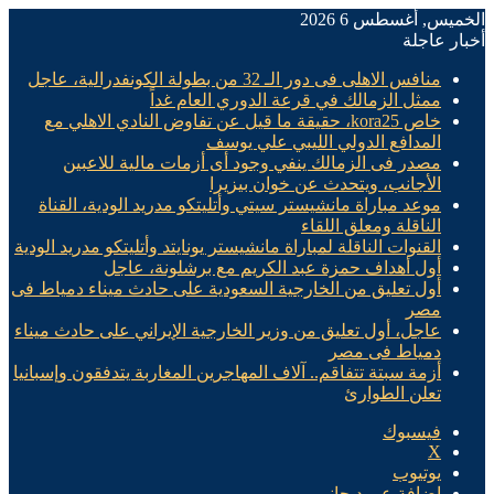
الخميس, أغسطس 6 2026
أخبار عاجلة
منافس الاهلى فى دور الـ 32 من بطولة الكونفدرالية، عاجل
ممثل الزمالك في قرعة الدوري العام غداً
خاص kora25، حقيقة ما قيل عن تفاوض النادي الاهلي مع
المدافع الدولي الليبي علي يوسف
مصدر فى الزمالك ينفي وجود أى أزمات مالية للاعبين
الأجانب، ويتحدث عن خوان بيزيرا
موعد مباراة مانشيستر سيتي وأتليتكو مدريد الودية، القناة
الناقلة ومعلق اللقاء
القنوات الناقلة لمباراة مانشيستر يونايتد وأتليتكو مدريد الودية
أول أهداف حمزة عبد الكريم مع برشلونة، عاجل
أول تعليق من الخارجية السعودية على حادث ميناء دمياط فى
مصر
عاجل، أول تعليق من وزير الخارجية الإيراني على حادث ميناء
دمياط فى مصر
أزمة سبتة تتفاقم.. آلاف المهاجرين المغاربة يتدفقون وإسبانيا
تعلن الطوارئ
فيسبوك
X
يوتيوب
إضافة عمود جانبي