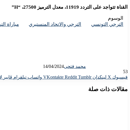
القناة تتواجد على التردد 11919، معدل الترميز 27500، “H”
الوسوم
الترجي التونسي
الترجي والاتحاد المنستيري
مباراة ال
محمد فتحى
14/04/2024
53
فيسبوك
X
لينكدإن
واتساب
تيلقرام
ڤايبر
لا
مقالات ذات صلة