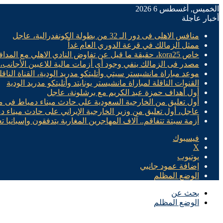
الخميس, أغسطس 6 2026
أخبار عاجلة
منافس الاهلى فى دور الـ 32 من بطولة الكونفدرالية، عاجل
ممثل الزمالك في قرعة الدوري العام غداً
خاص kora25، حقيقة ما قيل عن تفاوض النادي الاهلي مع المدافع الدولي الليبي علي يوسف
مصدر فى الزمالك ينفي وجود أى أزمات مالية للاعبين الأجانب،
موعد مباراة مانشيستر سيتي وأتليتكو مدريد الودية، القناة الناقل
القنوات الناقلة لمباراة مانشيستر يونايتد وأتليتكو مدريد الودية
أول أهداف حمزة عبد الكريم مع برشلونة، عاجل
أول تعليق من الخارجية السعودية على حادث ميناء دمياط فى 
عاجل، أول تعليق من وزير الخارجية الإيراني على حادث ميناء
أزمة سبتة تتفاقم.. آلاف المهاجرين المغاربة يتدفقون وإسبانيا 
فيسبوك
X
يوتيوب
إضافة عمود جانبي
الوضع المظلم
بحث عن
الوضع المظلم