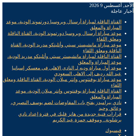
الأحد, أغسطس 9 2026
أخبار عاجلة
القناة الناقلة لمباراة أرسنال وبروسيا دورتموند الودية، موعد
المباراة والمعلق
موعد مباراة آرسنال وبروسيا دورتموند الودية، القناة الناقلة
ومعلق اللقاء
موعد مباراة مانشيستر سيتي وأتليتكو مدريد الودية، القناة
الناقلة ومعلق اللقاء
القناة الناقلة لمباراة مانشيستر سيتي وأتليتكو مدريد الودية،
موعد المباراة والمعلق
موعد أول مباراة وديه لـ النادى الاهلى فى معسكر إسبانيا
عبد الله رديف إلى الاهلى السعودي
موعد مباراة يوفنتوس وإنتر ميلان الودية، القناة الناقلة ومعلق
اللقاء
القناة الناقلة لمباراة يوفنتوس وإنتر ميلان الودية، موعد
المباراة والمعلق
نادي بيراميدز يفتح باب المفاوضات لضم يوسف النصيري،
وعائق وحيد
قرارات فنية جديدة من هانز فليك في فترة إعداد نادي
برشلونة.. وموقف حمزة عبد الكريم
فيسبوك
X