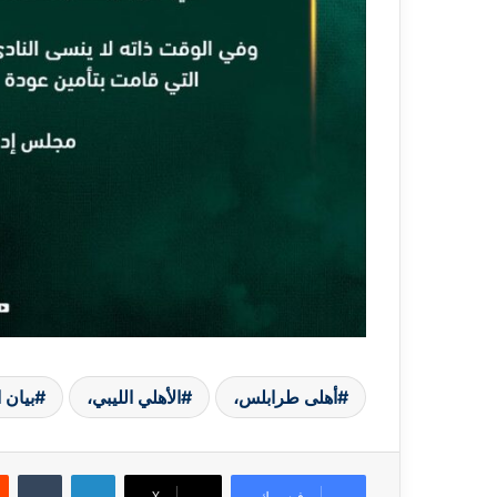
أهلى طرابلس،
الأهلي الليبي،
بيان ا
لينكدإن
فيسبوك
X