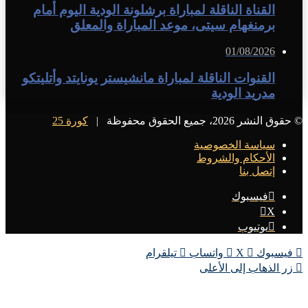
القناة الناقلة لمباراة برشلونة الودية اليوم أمام
برمنغهام سيتى، موعد المباراة والمعلق
01/08/2026
القنوات الناقلة لمباراة مانشيستر يونايتد وأتليتكو
مدريد الودية
© حقوق النشر 2026، جميع الحقوق محفوظة |
كورة 25
سياسة الخصوصية
الأحكام والشروط
إتصل بنا
فيسبوك
X
يوتيوب
فيسبوك
X
واتساب
تيلقرام
زر الذهاب إلى الأعلى