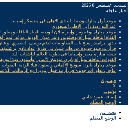
السبت, أغسطس 8 2026
أخبار عاجلة
موعد أول مباراة وديه لـ النادى الاهلى فى معسكر إسبانيا
عبد الله رديف إلى الاهلى السعودي
موعد مباراة يوفنتوس وإنتر ميلان الودية، القناة الناقلة ومعلق ال
القناة الناقلة لمباراة يوفنتوس وإنتر ميلان الودية، موعد المباراة
نادي بيراميدز يفتح باب المفاوضات لضم يوسف النصيري، وعائ
قرارات فنية جديدة من هانز فليك في فترة إعداد نادي برشلونة
نتيجة مباراة مصر وإسبانيا فى بطولة العالم لناشئات اليد
القنوات الناقلة لمباراة بايرن ميونيخ الألماني وأستون فيلا الودية
موعد مباراة بايرن ميونيخ الألماني وأستون فيلا الودية، القنوات ا
عاجل، تطورات جديدة في أزمة خوان بيزيرا مع الزمالك.. اللاع
فيسبوك
X
يوتيوب
إضافة عمود جانبي
الوضع المظلم
بحث عن
الوضع المظلم