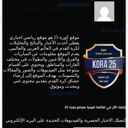
lumirevaacademy
Educazione e formazione di valore —
https://www.lumirevaacad...
عن كورة 25
موقع كورة 25 هو موقع رياضي اخباري
يغطي أحدث الأخبار والنتائج والتحليلات
لكرة القدم في العالم العربي والعالمي.
يقدم الموقع معلومات عن المباريات
والفرق واللاعبين والبطولات في مختلف
القارات والمناطق. ويحتوي على أقسام
متنوعة مثل الفيديوهات والصور والمقالات
والتصويتات. يهدف الموقع إلى إرضاء
عشاق كرة القدم بتقديم محتوى غني
ومحدث وموثوق.
القائمة البريدية
إشترك الأن في القائمة البريدية لموقع كورة 25
لتصلك الاخبار الحصرية والفيديوهات الجديدة علي البريد الإلكتروني