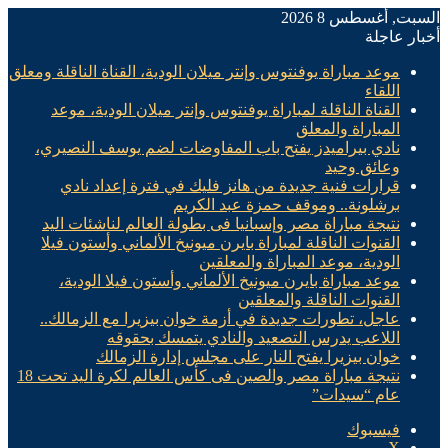
السبت, أغسطس 8 2026
أخبار عاجلة
موعد مباراة يوفنتوس وإنتر ميلان الودية، القناة الناقلة ومعلق
اللقاء
القناة الناقلة لمباراة يوفنتوس وإنتر ميلان الودية، موعد
المباراة والمعلق
نادي بيراميدز يفتح باب المفاوضات لضم يوسف النصيري،
وعائق وحيد
قرارات فنية جديدة من هانز فليك في فترة إعداد نادي
برشلونة.. وموقف حمزة عبد الكريم
نتيجة مباراة مصر وإسبانيا فى بطولة العالم لناشئات اليد
القنوات الناقلة لمباراة بايرن ميونيخ الألماني وأستون فيلا
الودية، موعد المباراة والمعلقين
موعد مباراة بايرن ميونيخ الألماني وأستون فيلا الودية،
القنوات الناقلة والمعلقين
عاجل، تطورات جديدة في أزمة خوان بيزيرا مع الزمالك..
اللاعب يدرس التصعيد والنادي يتمسك بحقوقه
خوان بيزيرا يفتح النار على مجلس إدارة الزمالك
نتيجة مباراة مصر والصين فى كأس العالم لكرة اليد تحت 18
عام “سيدات”
فيسبوك
X