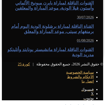
القنوات الناقلة لمباراة بايرن ميونيخ الألماني
وأستون فيلا الودية، موعد المباراة والمعلقين
30/07/2026
القناة الناقلة لمباراة برشلونة الودية اليوم أمام
برمنغهام سيتى، موعد المباراة والمعلق
01/08/2026
القنوات الناقلة لمباراة مانشيستر يونايتد وأتليتكو
مدريد الودية
© حقوق النشر 2026، جميع الحقوق محفوظة |
كورة 25
سياسة الخصوصية
الأحكام والشروط
إتصل بنا
فيسبوك
X
يوتيوب