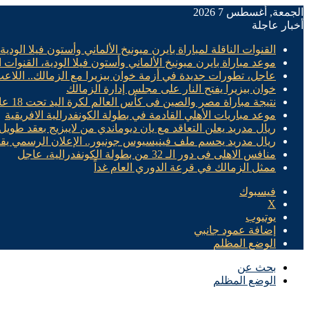
الجمعة, أغسطس 7 2026
أخبار عاجلة
القنوات الناقلة لمباراة بايرن ميونيخ الألماني وأستون فيلا الودية
موعد مباراة بايرن ميونيخ الألماني وأستون فيلا الودية، القنوات ا
عاجل، تطورات جديدة في أزمة خوان بيزيرا مع الزمالك.. اللاع
خوان بيزيرا يفتح النار على مجلس إدارة الزمالك
نتيجة مباراة مصر والصين فى كأس العالم لكرة اليد تحت 18 عام “سيدات”
موعد مباريات الأهلي القادمة في بطولة الكونفدرالية الافريقية
ريال مدريد يعلن التعاقد مع يان ديوماندي من لايبزيج بعقد طويل 
ريال مدريد يحسم ملف فينيسيوس جونيور.. الإعلان الرسمي يق
منافس الاهلى فى دور الـ 32 من بطولة الكونفدرالية، عاجل
ممثل الزمالك في قرعة الدوري العام غداً
فيسبوك
X
يوتيوب
إضافة عمود جانبي
الوضع المظلم
بحث عن
الوضع المظلم