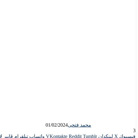
محمد فتحى
01/02/2024
3
فيسبوك
X
لينكدإن
واتساب
تيلقرام
ڤايبر
لا