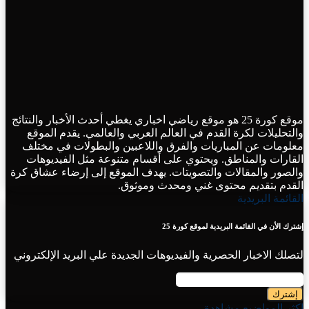
موقع كورة 25 هو موقع رياضي اخباري يغطي أحدث الأخبار والنتائج
والتحليلات لكرة القدم في العالم العربي والعالمي. يقدم الموقع
معلومات عن المباريات والفرق واللاعبين والبطولات في مختلف
القارات والمناطق. ويحتوي على أقسام متنوعة مثل الفيديوهات
والصور والمقالات والتصويتات. يهدف الموقع إلى إرضاء عشاق كرة
القدم بتقديم محتوى غني ومحدث وموثوق.
القائمة البريدية
إشترك الأن في القائمة البريدية لموقع كورة 25
لتصلك الاخبار الحصرية والفيديوهات الجديدة علي البريد الإلكتروني
أدخل
بريدك
الإلكتروني
اكثر المواضيع مشاهدة