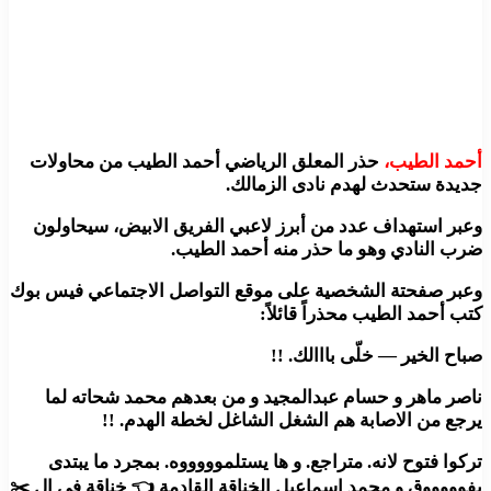
أحمد الطيب،
حذر المعلق الرياضي أحمد الطيب من محاولات
جديدة ستحدث لهدم نادى الزمالك.
وعبر استهداف عدد من أبرز لاعبي الفريق الابيض، سيحاولون
ضرب النادي وهو ما حذر منه أحمد الطيب.
وعبر صفحتة الشخصية على موقع التواصل الاجتماعي فيس بوك
كتب أحمد الطيب محذراً قائلاً:
صباح الخير — خلّى بااالك. !!
ناصر ماهر و حسام عبدالمجيد و من بعدهم محمد شحاته لما
يرجع من الاصابة هم الشغل الشاغل لخطة الهدم. !!
تركوا فتوح لانه. متراجع. و ها يستلموووووه. بمجرد ما يبتدى
يفوووووق و محمد اسماعيل الخناقة القادمة 👈 خناقة فى ال ✂️