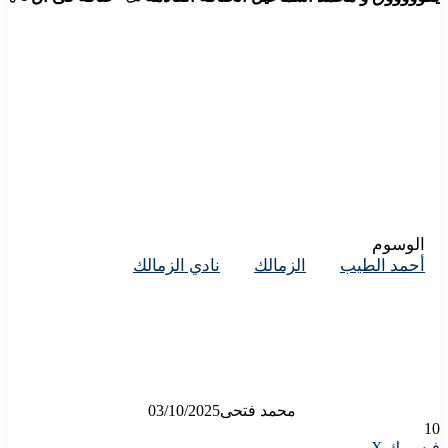
الوسوم
أحمد الطيب
الزمالك
نادي الزمالك
محمد فتحى
03/10/2025
10
لاين
ڤايبر
تيلقرام
لينكدإن
واتساب
مشاركة
فيسبوك
X