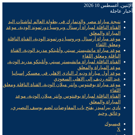
الإثنين, أغسطس 10 2026
أخبار عاجلة
نتيجة مباراة مصر والدنمارك فى بطولة العالم لناشئات اليد
القناة الناقلة لمباراة أرسنال وبروسيا دورتموند الودية، موعد
المباراة والمعلق
موعد مباراة آرسنال وبروسيا دورتموند الودية، القناة الناقلة
ومعلق اللقاء
موعد مباراة مانشيستر سيتي وأتليتكو مدريد الودية، القناة
الناقلة ومعلق اللقاء
القناة الناقلة لمباراة مانشيستر سيتي وأتليتكو مدريد الودية،
موعد المباراة والمعلق
موعد أول مباراة وديه لـ النادى الاهلى فى معسكر إسبانيا
عبد الله رديف إلى الاهلى السعودي
موعد مباراة يوفنتوس وإنتر ميلان الودية، القناة الناقلة ومعلق
اللقاء
القناة الناقلة لمباراة يوفنتوس وإنتر ميلان الودية، موعد
المباراة والمعلق
نادي بيراميدز يفتح باب المفاوضات لضم يوسف النصيري،
وعائق وحيد
فيسبوك
X
يوتيوب